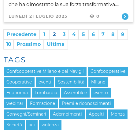
che ha dimostrato la sua forza trasformativa....
LUNEDÌ 21 LUGLIO 2025
0
Precedente
1
2
3
4
5
6
7
8
9
10
Prossimo
Ultima
TAGS
Confcooperative Milano e dei Navigli
Confcooperative
Cooperative
eventi
Sostenibilità
MIlano
Economia
Lombardia
Assemblee
evento
webinar
Formazione
Premi e riconoscimenti
Convegni/Seminari
Adempimenti
Appalti
Monza
Società
aci
violenza