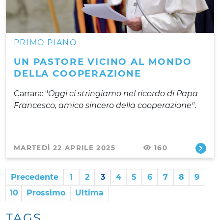
PRIMO PIANO
UN PASTORE VICINO AL MONDO
DELLA COOPERAZIONE
Carrara: "
Oggi ci stringiamo nel ricordo di Papa
Francesco, amico sincero della cooperazione"
.
MARTEDÌ 22 APRILE 2025
160
Precedente
1
2
3
4
5
6
7
8
9
10
Prossimo
Ultima
TAGS