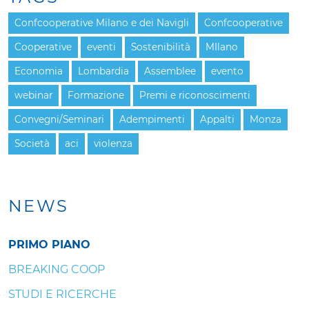
Confcooperative Milano e dei Navigli
Confcooperative
Cooperative
eventi
Sostenibilità
MIlano
Economia
Lombardia
Assemblee
evento
webinar
Formazione
Premi e riconoscimenti
Convegni/Seminari
Adempimenti
Appalti
Monza
Società
aci
violenza
NEWS
PRIMO PIANO
BREAKING COOP
STUDI E RICERCHE