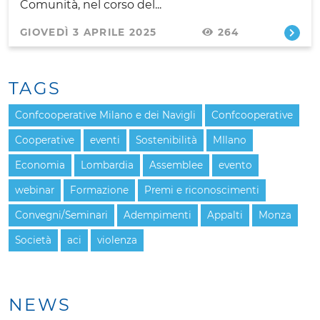
Comunità, nel corso del...
GIOVEDÌ 3 APRILE 2025
264
TAGS
Confcooperative Milano e dei Navigli
Confcooperative
Cooperative
eventi
Sostenibilità
MIlano
Economia
Lombardia
Assemblee
evento
webinar
Formazione
Premi e riconoscimenti
Convegni/Seminari
Adempimenti
Appalti
Monza
Società
aci
violenza
NEWS