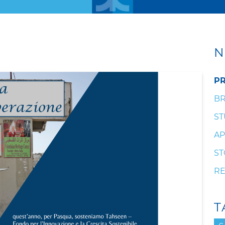
N
PR
BR
ST
AP
ST
RE
T