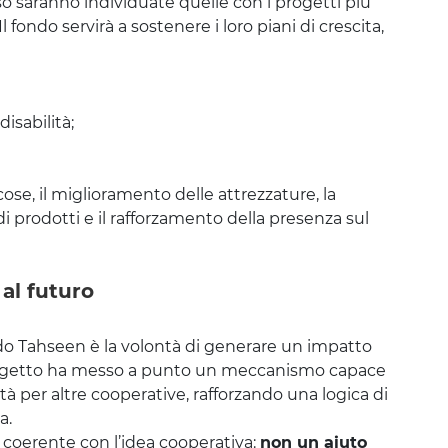
so saranno individuate quelle con i progetti più
Il fondo servirà a sostenere i loro piani di crescita,
isabilità;
cose, il miglioramento delle attrezzature, la
o di prodotti e il rafforzamento della presenza sul
al futuro
ndo Tahseen è la volontà di generare un impatto
 progetto ha messo a punto un meccanismo capace
 per altre cooperative, rafforzando una logica di
a.
coerente con l’idea cooperativa:
non un aiuto