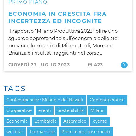
PRIMO PIANO
ECONOMIA IN CRESCITA FRA
INCERTEZZA ED INCOGNITE
Il rapporto “Milano Produttiva 2023” offre uno
sguardo approfondito sull’economia delle tre
province lombarde di Milano, Lodi, Monza e
Brianza e i risultati raggiunti nel corso...
GIOVEDÌ 27 LUGLIO 2023
423
TAGS
Confcooperative Milano e dei Navigli
Confcooperative
Cooperative
eventi
Sostenibilità
MIlano
Economia
Lombardia
Assemblee
evento
webinar
Formazione
Premi e riconoscimenti