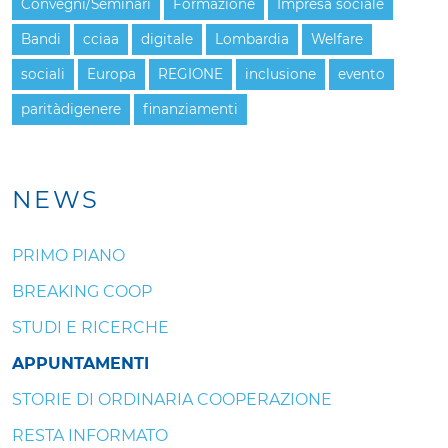
Convegni/Seminari
Formazione
Impresa sociale
Bandi
cciaa
digitale
Lombardia
Welfare
sociali
Europa
REGIONE
inclusione
evento
paritàdigenere
finanziamenti
NEWS
PRIMO PIANO
BREAKING COOP
STUDI E RICERCHE
APPUNTAMENTI
STORIE DI ORDINARIA COOPERAZIONE
RESTA INFORMATO