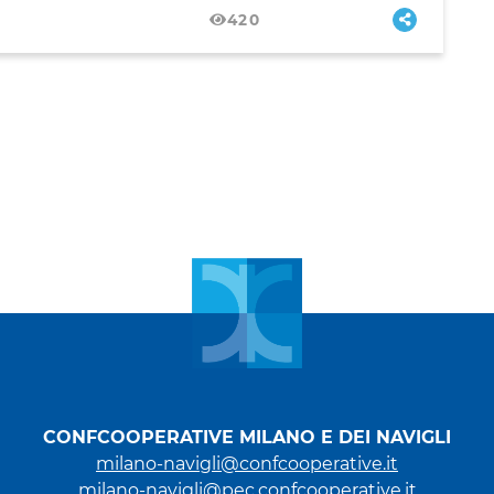
420
CONFCOOPERATIVE MILANO E DEI NAVIGLI
milano-navigli@confcooperative.it
milano-navigli@pec.confcooperative.it