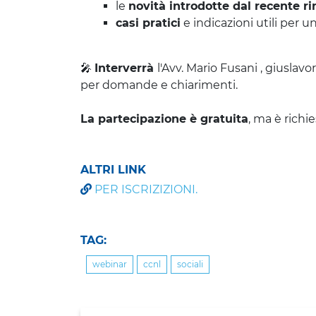
le
novità introdotte dal recente ri
casi pratici
e indicazioni utili per u
🎤
Interverrà
l'Avv. Mario Fusani , giuslav
per domande e chiarimenti.
La partecipazione è gratuita
, ma è richie
ALTRI LINK
PER ISCRIZIZIONI.
TAG:
webinar
ccnl
sociali