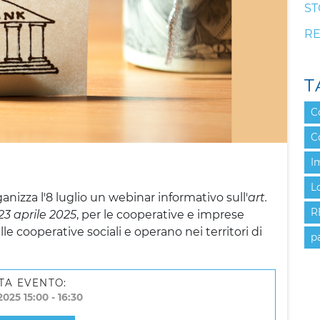
ST
RE
T
C
C
I
L
nizza l'8 luglio un webinar informativo sull'
art.
R
23 aprile
2025
, per le cooperative e imprese
lle cooperative sociali e operano nei territori di
p
TA EVENTO:
025 15:00 - 16:30