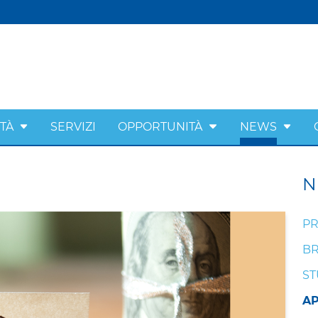
ITÀ
SERVIZI
OPPORTUNITÀ
NEWS
N
PR
BR
ST
A