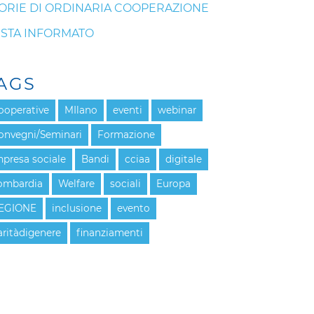
ORIE DI ORDINARIA COOPERAZIONE
STA INFORMATO
AGS
ooperative
MIlano
eventi
webinar
onvegni/Seminari
Formazione
mpresa sociale
Bandi
cciaa
digitale
ombardia
Welfare
sociali
Europa
EGIONE
inclusione
evento
aritàdigenere
finanziamenti