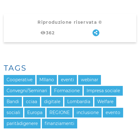
Riproduzione riservata ©
362
TAGS
Cooperative
MIlano
eventi
webinar
Convegni/Seminari
Formazione
Impresa sociale
Bandi
cciaa
digitale
Lombardia
Welfare
sociali
Europa
REGIONE
inclusione
evento
paritàdigenere
finanziamenti