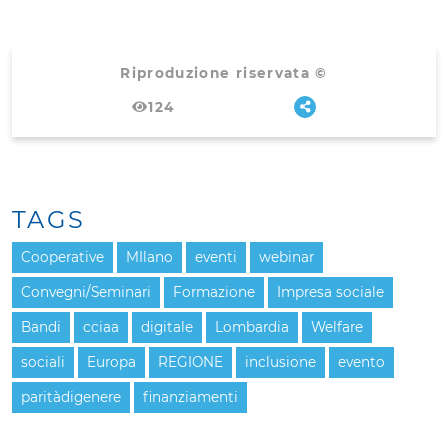
Riproduzione riservata ©
124
TAGS
Cooperative
MIlano
eventi
webinar
Convegni/Seminari
Formazione
Impresa sociale
Bandi
cciaa
digitale
Lombardia
Welfare
sociali
Europa
REGIONE
inclusione
evento
paritàdigenere
finanziamenti