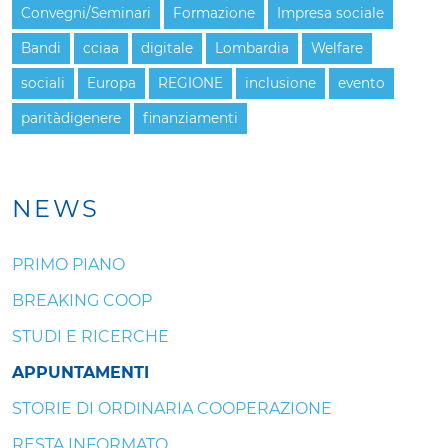
Convegni/Seminari
Formazione
Impresa sociale
Bandi
cciaa
digitale
Lombardia
Welfare
sociali
Europa
REGIONE
inclusione
evento
paritàdigenere
finanziamenti
NEWS
PRIMO PIANO
BREAKING COOP
STUDI E RICERCHE
APPUNTAMENTI
STORIE DI ORDINARIA COOPERAZIONE
RESTA INFORMATO