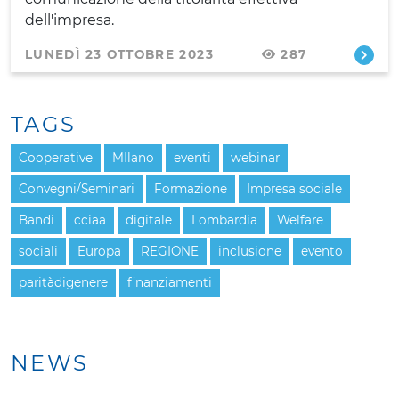
dell'impresa.
LUNEDÌ 23 OTTOBRE 2023
287
TAGS
Cooperative
MIlano
eventi
webinar
Convegni/Seminari
Formazione
Impresa sociale
Bandi
cciaa
digitale
Lombardia
Welfare
sociali
Europa
REGIONE
inclusione
evento
paritàdigenere
finanziamenti
NEWS