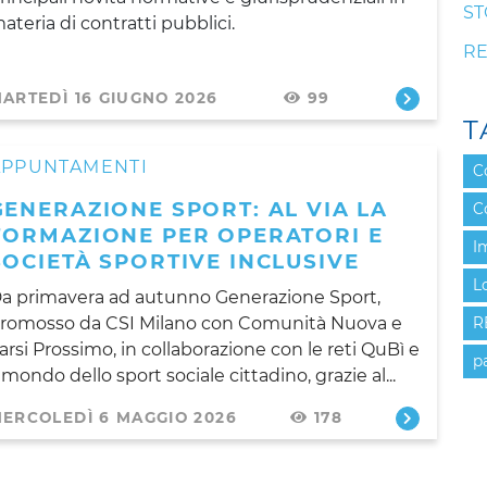
ST
ateria di contratti pubblici.
RE
ARTEDÌ 16 GIUGNO 2026
99
T
APPUNTAMENTI
C
GENERAZIONE SPORT: AL VIA LA
C
FORMAZIONE PER OPERATORI E
I
SOCIETÀ SPORTIVE INCLUSIVE
L
a primavera ad autunno Generazione Sport,
romosso da CSI Milano con Comunità Nuova e
R
arsi Prossimo, in collaborazione con le reti QuBì e
p
l mondo dello sport sociale cittadino, grazie al...
ERCOLEDÌ 6 MAGGIO 2026
178