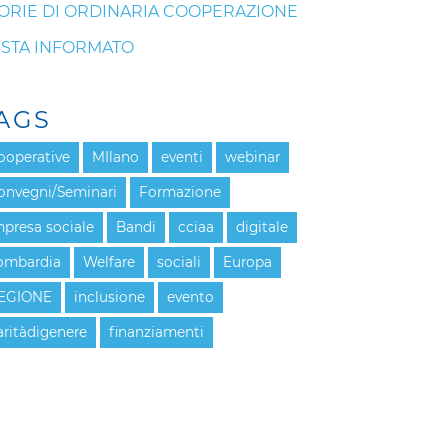
ORIE DI ORDINARIA COOPERAZIONE
STA INFORMATO
AGS
ooperative
MIlano
eventi
webinar
onvegni/Seminari
Formazione
mpresa sociale
Bandi
cciaa
digitale
ombardia
Welfare
sociali
Europa
EGIONE
inclusione
evento
aritàdigenere
finanziamenti