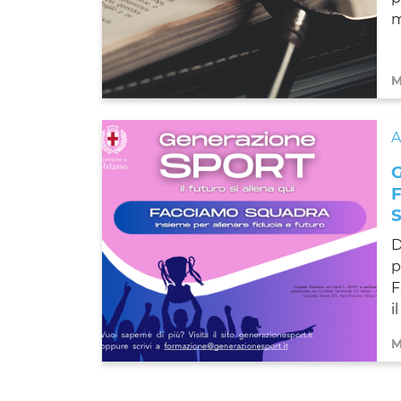
m
M
D
p
F
i
M