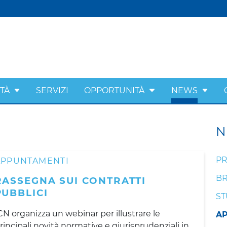
ITÀ
SERVIZI
OPPORTUNITÀ
NEWS
N
PR
APPUNTAMENTI
BR
RASSEGNA SUI CONTRATTI
PUBBLICI
ST
CN organizza un webinar per illustrare le
A
rincipali novità normative e giurisprudenziali in