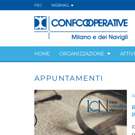
PEC
WEBMAIL
HOME
ORGANIZZAZIONE
ATTIV
APPUNTAMENTI
I
p