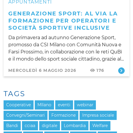
APPUNTAMENTI
GENERAZIONE SPORT: AL VIA LA
FORMAZIONE PER OPERATORI E
SOCIETÀ SPORTIVE INCLUSIVE
Da primavera ad autunno Generazione Sport,
promosso da CSI Milano con Comunità Nuova e
Farsi Prossimo, in collaborazione con le reti QuBì
e il mondo dello sport sociale cittadino, grazie al...
MERCOLEDÌ 6 MAGGIO 2026
176
TAGS
Cooperative
MIlano
eventi
webinar
Convegni/Seminari
Formazione
Impresa sociale
Bandi
cciaa
digitale
Lombardia
Welfare