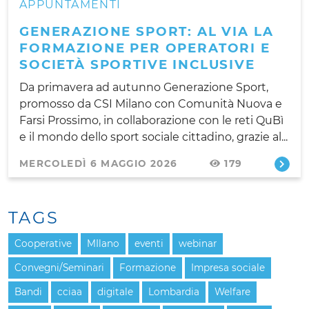
APPUNTAMENTI
GENERAZIONE SPORT: AL VIA LA
FORMAZIONE PER OPERATORI E
SOCIETÀ SPORTIVE INCLUSIVE
Da primavera ad autunno Generazione Sport,
promosso da CSI Milano con Comunità Nuova e
Farsi Prossimo, in collaborazione con le reti QuBì
e il mondo dello sport sociale cittadino, grazie al...
MERCOLEDÌ 6 MAGGIO 2026
179
TAGS
Cooperative
MIlano
eventi
webinar
Convegni/Seminari
Formazione
Impresa sociale
Bandi
cciaa
digitale
Lombardia
Welfare