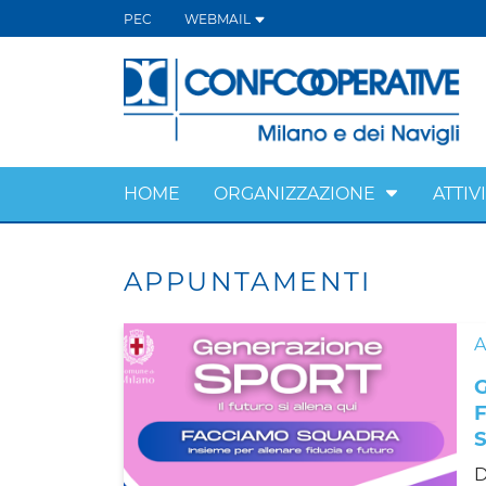
PEC
WEBMAIL
HOME
ORGANIZZAZIONE
ATTIV
APPUNTAMENTI
D