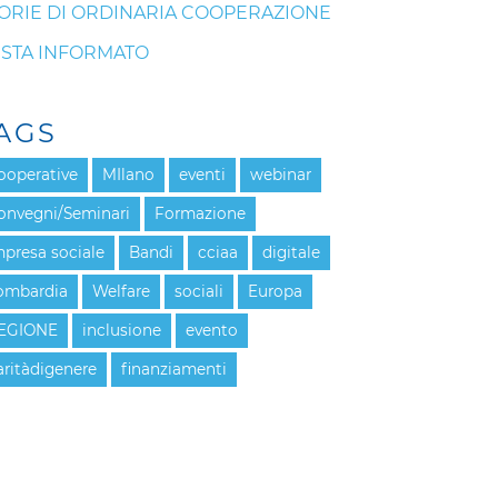
ORIE DI ORDINARIA COOPERAZIONE
STA INFORMATO
AGS
ooperative
MIlano
eventi
webinar
onvegni/Seminari
Formazione
mpresa sociale
Bandi
cciaa
digitale
ombardia
Welfare
sociali
Europa
EGIONE
inclusione
evento
aritàdigenere
finanziamenti