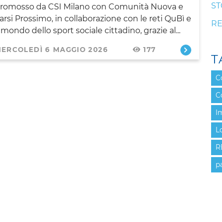
ST
romosso da CSI Milano con Comunità Nuova e
arsi Prossimo, in collaborazione con le reti QuBì e
RE
l mondo dello sport sociale cittadino, grazie al...
ERCOLEDÌ 6 MAGGIO 2026
177
T
C
C
I
L
R
p