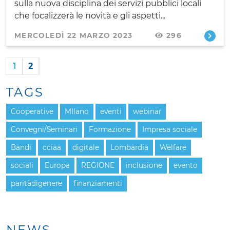
sulla nuova disciplina dei servizi pubblici locali
che focalizzerà le novità e gli aspetti...
MERCOLEDÌ 22 MARZO 2023
296
1
2
TAGS
Cooperative
MIlano
eventi
webinar
Convegni/Seminari
Formazione
Impresa sociale
Bandi
cciaa
digitale
Lombardia
Welfare
sociali
Europa
REGIONE
inclusione
evento
paritàdigenere
finanziamenti
NEWS